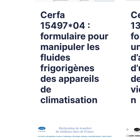
Cerfa
C
15497*04 :
1
formulaire pour
fo
manipuler les
u
fluides
d’
frigorigènes
d
des appareils
d
de
vi
climatisation
n