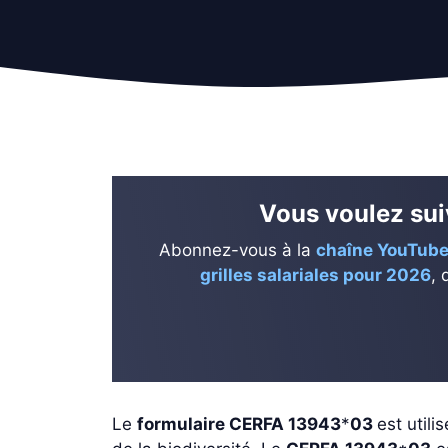
Vous voulez suiv
Abonnez-vous à la
chaîne YouTube
grilles salariales pour 2026
, 
Le
formulaire CERFA 13943
*
03
est util