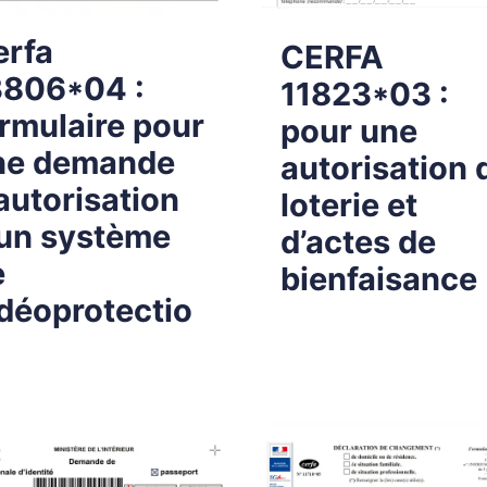
erfa
CERFA
3806*04 :
11823*03 :
rmulaire pour
pour une
ne demande
autorisation 
autorisation
loterie et
’un système
d’actes de
e
bienfaisance
déoprotectio