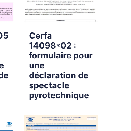
05
Cerfa
14098*02 :
formulaire pour
e
une
de
déclaration de
spectacle
pyrotechnique