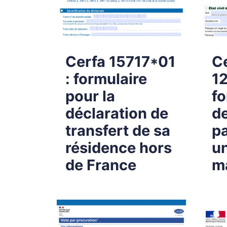
Cerfa 15717*01
C
: formulaire
1
pour la
fo
déclaration de
d
transfert de sa
p
résidence hors
u
de France
m