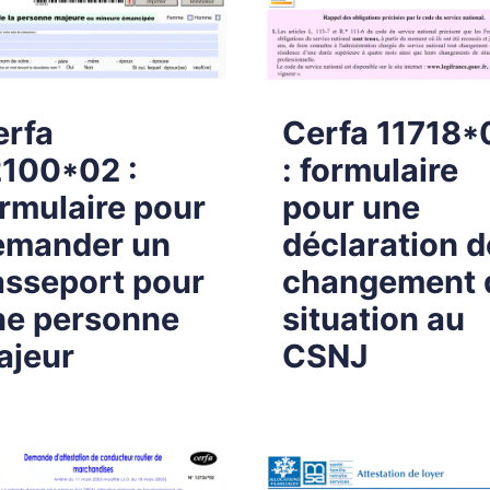
erfa
Cerfa 11718*
2100*02 :
: formulaire
rmulaire pour
pour une
emander un
déclaration d
asseport pour
changement 
ne personne
situation au
ajeur
CSNJ