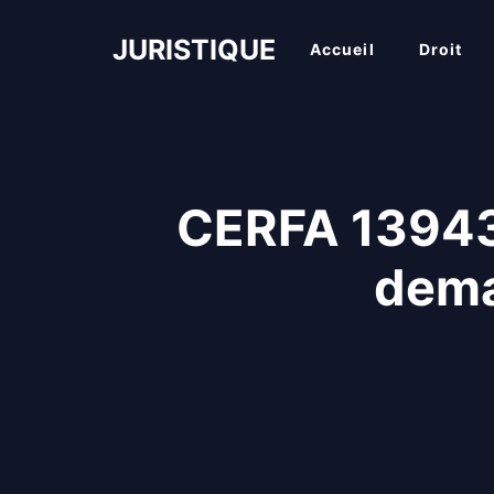
Aller
au
JURISTIQUE
Accueil
Droit
contenu
CERFA 13943*
dema