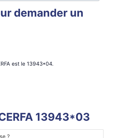
our demander un
CERFA est le 13943*04.
re CERFA 13943*03
se ?