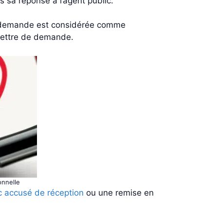
s sa réponse à l’agent public.
La demande est considérée comme
 lettre de demande.
onnelle
 accusé de réception
ou une remise en