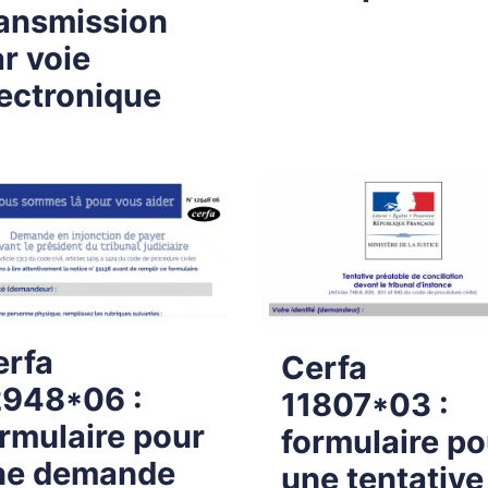
ransmission
r voie
ectronique
erfa
Cerfa
2948*06 :
11807*03 :
rmulaire pour
formulaire po
ne demande
une tentative