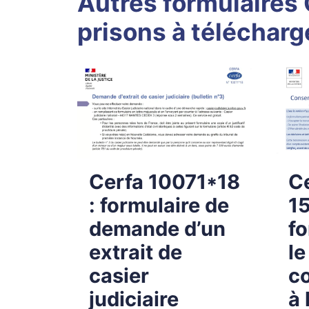
Autres formulaires C
prisons à télécharg
Cerfa 10071*18
C
: formulaire de
1
demande d’un
fo
extrait de
le
casier
c
judiciaire
à 