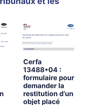
tribunaux et les
Cerfa
13488*04 :
formulaire pour
demander la
on
restitution d’un
objet placé