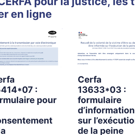
ERFA pour la justice, les 
er en ligne
erfa
Cerfa
5414*07 :
13633*03 :
rmulaire pour
formulaire
d’information
onsentement
sur l’exécuti
la
de la peine