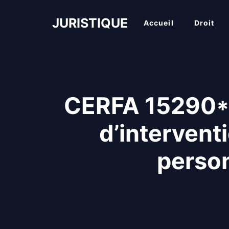
Aller
au
JURISTIQUE
Accueil
Droit
contenu
CERFA 15290*02
d’intervent
person