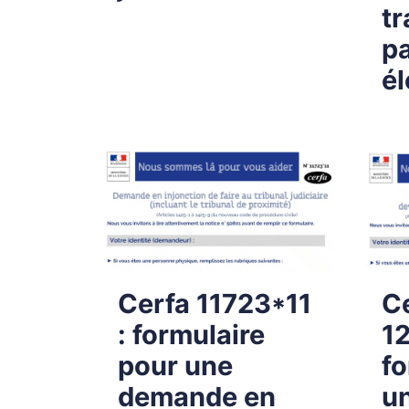
t
pa
él
Cerfa 11723*11
C
: formulaire
1
pour une
fo
demande en
u