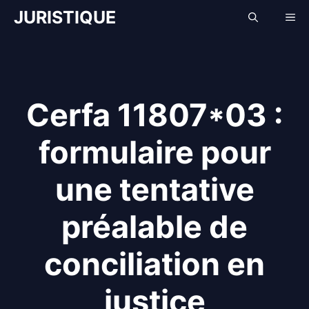
Aller
JURISTIQUE
Me
au
contenu
Cerfa 11807*03 :
formulaire pour
une tentative
préalable de
conciliation en
justice