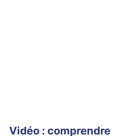
Modèle de contrat de
vente d’un chat à
télécharger
Vidéo : comprendre