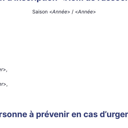
Saison <
Année
> / <
Année
>
er
>,
er
>,
rsonne à prévenir en cas d’urge