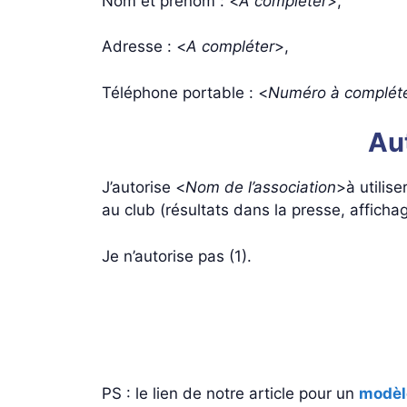
Nom et prénom : <
A compléter
>,
Adresse : <
A compléter
>,
Téléphone portable : <
Numéro à complét
Aut
J’autorise <
Nom de l’association
>à utilis
au club (résultats dans la presse, afficha
Je n’autorise pas (1).
PS : le lien de notre article pour un
modèle