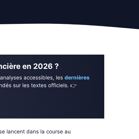
ancière en 2026 ?
 analyses accessibles, les
dernières
és sur les textes officiels. 👉
 se lancent dans la course au